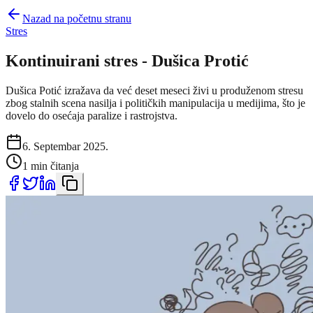
Nazad na početnu stranu
Stres
Kontinuirani stres - Dušica Protić
Dušica Potić izražava da već deset meseci živi u produženom stresu
zbog stalnih scena nasilja i političkih manipulacija u medijima, što je
dovelo do osećaja paralize i rastrojstva.
6. Septembar 2025.
1 min čitanja