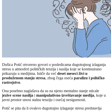
Dušica Potić otvoreno govori o posledicama dugotrajnog izlaganja
stresu u atmosferi političkih tenzija i nasilja koje se kontinuirano
prikazuju u medijima. Ističe da već
deset meseci živi u
produženom stanju stresa
, zbog čega oseća
paralizu i psihičko
rastrojstvo
.
Ona posebno naglašava da su na njeno mentalno stanje uticale
jezive scene nasilja
i
manipulativno izveštavanje medija
, koje u
javni prostor unosi stalnu tenziju i osećaj nesigurnosti.
Potić se pita da li ovakvo dugotrajno izlaganje stresu predstavlja