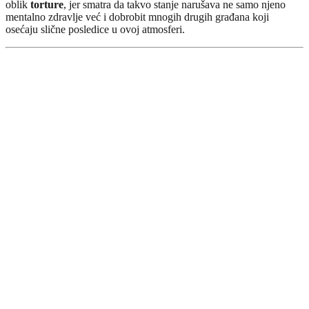
oblik
torture
, jer smatra da takvo stanje narušava ne samo njeno
mentalno zdravlje već i dobrobit mnogih drugih građana koji
osećaju slične posledice u ovoj atmosferi.