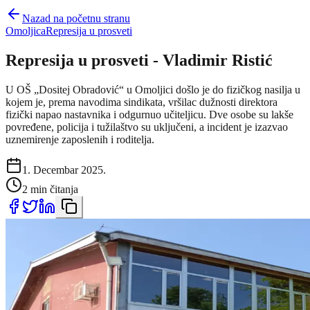
Nazad na početnu stranu
Omoljica
Represija u prosveti
Represija u prosveti - Vladimir Ristić
U OŠ „Dositej Obradović“ u Omoljici došlo je do fizičkog nasilja u
kojem je, prema navodima sindikata, vršilac dužnosti direktora
fizički napao nastavnika i odgurnuo učiteljicu. Dve osobe su lakše
povređene, policija i tužilaštvo su uključeni, a incident je izazvao
uznemirenje zaposlenih i roditelja.
1. Decembar 2025.
2 min čitanja