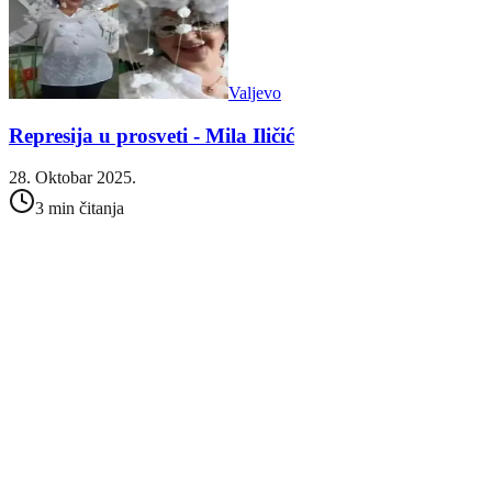
Valjevo
Represija u prosveti - Mila Iličić
28. Oktobar 2025.
3 min čitanja