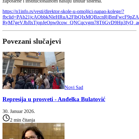
zaposlene i institucionalnom nasilju unutar sistema.
https://n1info.rs/vesti/direktor-skole-u-omoljici-napao-kolege/?
fbclid=PAb21jcAObbkNleHRuA2FlbQIxMQBzcnRjBmFwcF9p
RyM7geVJbJlxTjopJeOpw0cow_QNCqcvgm78T6GvD9Hp3fyQ_
Povezani slučajevi
Novi Sad
Represija u prosveti - Anđelka Bulatović
30. Januar 2026.
2 min čitanja