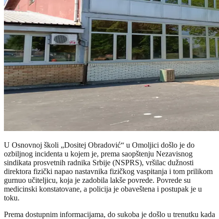
U Osnovnoj školi „Dositej Obradović“ u Omoljici došlo je do
ozbiljnog incidenta u kojem je, prema saopštenju Nezavisnog
sindikata prosvetnih radnika Srbije (NSPRS), vršilac dužnosti
direktora fizički napao nastavnika fizičkog vaspitanja i tom prilikom
gurnuo učiteljicu, koja je zadobila lakše povrede. Povrede su
medicinski konstatovane, a policija je obaveštena i postupak je u
toku.
Prema dostupnim informacijama, do sukoba je došlo u trenutku kada