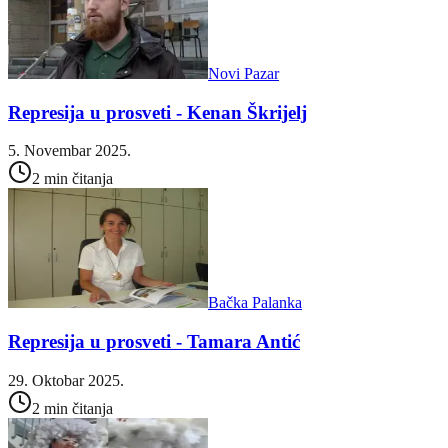
Novi Pazar
Represija u prosveti - Kenan Škrijelj
5. Novembar 2025.
2 min čitanja
Bačka Palanka
Represija u prosveti - Tamara Antić
29. Oktobar 2025.
2 min čitanja