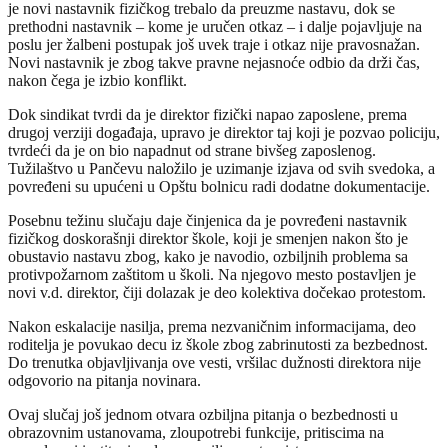
je novi nastavnik fizičkog trebalo da preuzme nastavu, dok se
prethodni nastavnik – kome je uručen otkaz – i dalje pojavljuje na
poslu jer žalbeni postupak još uvek traje i otkaz nije pravosnažan.
Novi nastavnik je zbog takve pravne nejasnoće odbio da drži čas,
nakon čega je izbio konflikt.
Dok sindikat tvrdi da je direktor fizički napao zaposlene, prema
drugoj verziji događaja, upravo je direktor taj koji je pozvao policiju,
tvrdeći da je on bio napadnut od strane bivšeg zaposlenog.
Tužilaštvo u Pančevu naložilo je uzimanje izjava od svih svedoka, a
povređeni su upućeni u Opštu bolnicu radi dodatne dokumentacije.
Posebnu težinu slučaju daje činjenica da je povređeni nastavnik
fizičkog doskorašnji direktor škole, koji je smenjen nakon što je
obustavio nastavu zbog, kako je navodio, ozbiljnih problema sa
protivpožarnom zaštitom u školi. Na njegovo mesto postavljen je
novi v.d. direktor, čiji dolazak je deo kolektiva dočekao protestom.
Nakon eskalacije nasilja, prema nezvaničnim informacijama, deo
roditelja je povukao decu iz škole zbog zabrinutosti za bezbednost.
Do trenutka objavljivanja ove vesti, vršilac dužnosti direktora nije
odgovorio na pitanja novinara.
Ovaj slučaj još jednom otvara ozbiljna pitanja o bezbednosti u
obrazovnim ustanovama, zloupotrebi funkcije, pritiscima na