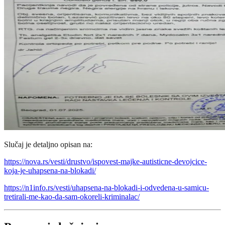
Slučaj je detaljno opisan na:
https://nova.rs/vesti/drustvo/ispovest-majke-autisticne-devojcice-
koja-je-uhapsena-na-blokadi/
https://n1info.rs/vesti/uhapsena-na-blokadi-i-odvedena-u-samicu-
tretirali-me-kao-da-sam-okoreli-kriminalac/