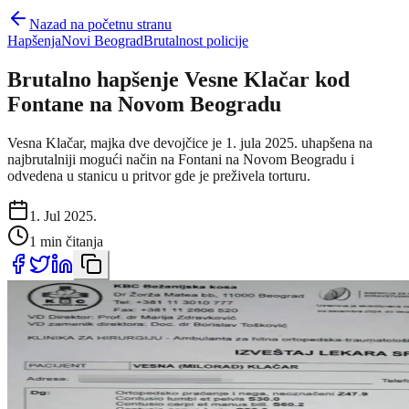
Nazad na početnu stranu
Hapšenja
Novi Beograd
Brutalnost policije
Brutalno hapšenje Vesne Klačar kod
Fontane na Novom Beogradu
Vesna Klačar, majka dve devojčice je 1. jula 2025. uhapšena na
najbrutalniji mogući način na Fontani na Novom Beogradu i
odvedena u stanicu u pritvor gde je preživela torturu.
1. Jul 2025.
1 min čitanja