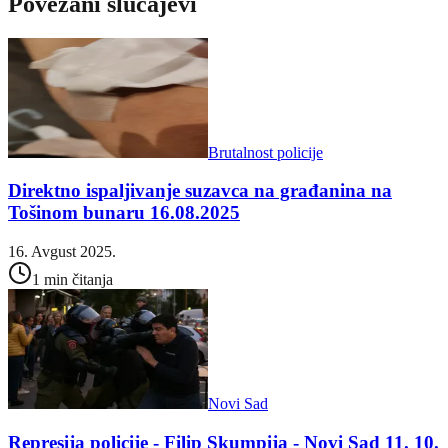
Povezani slučajevi
Brutalnost policije
Direktno ispaljivanje suzavca na građanina na
Tošinom bunaru 16.08.2025
16. Avgust 2025.
1 min čitanja
Novi Sad
Represija policije - Filip Skumpija - Novi Sad 11. 10.