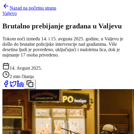
Nazad na početnu stranu
Valjevo
Brutalno prebijanje građana u Valjevu
Tokom noći između 14. i 15. avgusta 2025. godine, u Valjevu je
došlo do brutalne policijske intervencije nad građanima. Više
desetina ljudi je povređeno, uključujući i maloletna lica, dok je
najmanje 17 osoba privedeno.
14. Avgust 2025.
2 min čitanja