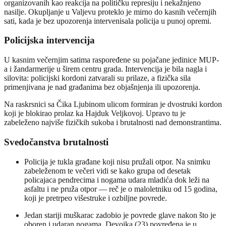
organizovanih kao reakcija na političku represiju i nekažnjeno
nasilje. Okupljanje u Valjevu proteklo je mirno do kasnih večernjih
sati, kada je bez upozorenja intervenisala policija u punoj opremi.
Policijska intervencija
U kasnim večernjim satima raspoređene su pojačane jedinice MUP-
a i žandarmerije u širem centru grada. Intervencija je bila nagla i
silovita: policijski kordoni zatvarali su prilaze, a fizička sila
primenjivana je nad građanima bez objašnjenja ili upozorenja.
Na raskrsnici sa Čika Ljubinom ulicom formiran je dvostruki kordon
koji je blokirao prolaz ka Hajduk Veljkovoj. Upravo tu je
zabeleženo najviše fizičkih sukoba i brutalnosti nad demonstrantima.
Svedočanstva brutalnosti
Policija je tukla građane koji nisu pružali otpor. Na snimku
zabeleženom te večeri vidi se kako grupa od desetak
policajaca pendrecima i nogama udara mladića dok leži na
asfaltu i ne pruža otpor — reč je o maloletniku od 15 godina,
koji je pretrpeo višestruke i ozbiljne povrede.
Jedan stariji muškarac zadobio je povrede glave nakon što je
oboren i udaran nogama. Devojka (23) povređena je u