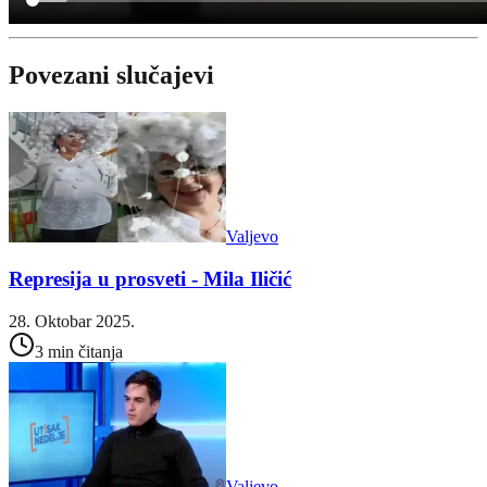
Povezani slučajevi
Valjevo
Represija u prosveti - Mila Iličić
28. Oktobar 2025.
3 min čitanja
Valjevo