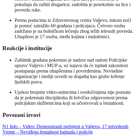
pokušaju da zaštiti drugaricu; zadobila je posekotine na licu i
povredu ruke.
Prema podacima iz Zdravstvenog centra Valjevo, tokom noći
je pomoć zatražilo 60 građana i policajaca. Četvoro osoba
zadržano je na bolničkom lečenju zbog težih telesnih povreda.
Uhapšeno je 17 osoba, među kojima i maloletnici.
Reakcije i institucije
Zaštitnik građana pokrenuo je nadzor nad radom Policijske
uprave Valjevo i MUP-a, uz najavu da će ispitati zakonitost
postupanja prema uhapšenima i povređenima. Nevladine
organizacije i mediji ocenili su događaj kao grubo kršenje
ljudskih prava.
Uprkos brojnim video-snimcima i svedočenjima nije poznato
da je pokrenuta disciplinska ili krivična odgovornost prema
policijskim službenicima koji su učestvovali u brutalnosti.
Povezani izvori
N1 Info – Video: Demonstranti prebijeni u Valjevu, 17 privedenih
Vreme – Neviđena brutalnost batinaša i policije