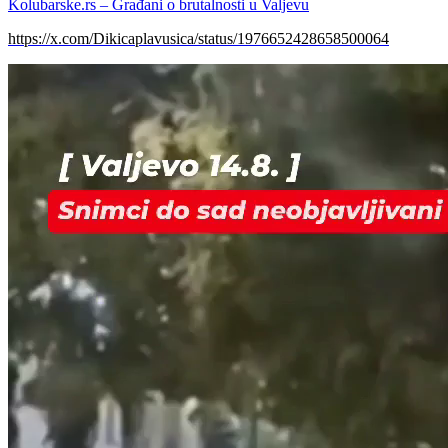
Kolubarske.rs
– Građani o brutalnosti u Valjevu
https://x.com/Dikicaplavusica/status/1976652428658500064