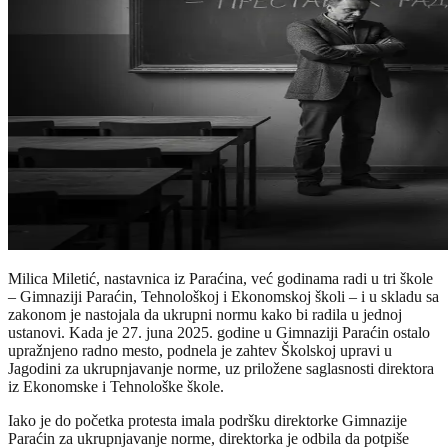
Milica Miletić, nastavnica iz Paraćina, već godinama radi u tri škole
– Gimnaziji Paraćin, Tehnološkoj i Ekonomskoj školi – i u skladu sa
zakonom je nastojala da ukrupni normu kako bi radila u jednoj
ustanovi. Kada je 27. juna 2025. godine u Gimnaziji Paraćin ostalo
upražnjeno radno mesto, podnela je zahtev Školskoj upravi u
Jagodini za ukrupnjavanje norme, uz priložene saglasnosti direktora
iz Ekonomske i Tehnološke škole.
Iako je do početka protesta imala podršku direktorke Gimnazije
Paraćin za ukrupnjavanje norme, direktorka je odbila da potpiše