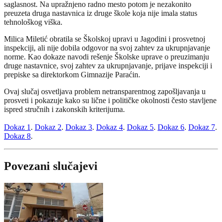
saglasnost. Na upražnjeno radno mesto potom je nezakonito
preuzeta druga nastavnica iz druge škole koja nije imala status
tehnološkog viška.
Milica Miletić obratila se Školskoj upravi u Jagodini i prosvetnoj
inspekciji, ali nije dobila odgovor na svoj zahtev za ukrupnjavanje
norme. Kao dokaze navodi rešenje Školske uprave o preuzimanju
druge nastavnice, svoj zahtev za ukrupnjavanje, prijave inspekciji i
prepiske sa direktorkom Gimnazije Paraćin.
Ovaj slučaj osvetljava problem netransparentnog zapošljavanja u
prosveti i pokazuje kako su lične i političke okolnosti često stav­ljene
ispred stručnih i zakonskih kriterijuma.
Dokaz 1
.
Dokaz 2
.
Dokaz 3
.
Dokaz 4
.
Dokaz 5
.
Dokaz 6
.
Dokaz 7
.
Dokaz 8
.
Povezani slučajevi