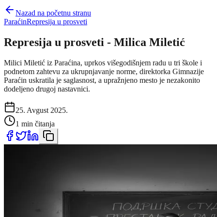
Nazad na početnu stranu
Paraćin
Represija u prosveti
Represija u prosveti - Milica Miletić
Milici Miletić iz Paraćina, uprkos višegodišnjem radu u tri škole i
podnetom zahtevu za ukrupnjavanje norme, direktor­ka Gimnazije
Paraćin uskratila je saglasnost, a upražnjeno mesto je nezakonito
dodeljeno drugoj nastavnici.
25. Avgust 2025.
1 min čitanja