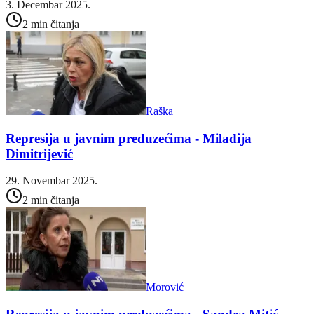
3. Decembar 2025.
2 min čitanja
Raška
Represija u javnim preduzećima - Miladija
Dimitrijević
29. Novembar 2025.
2 min čitanja
Morović