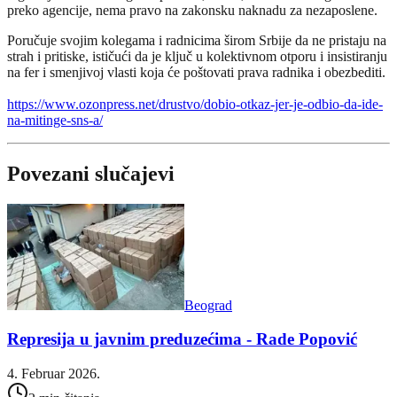
preko agencije, nema pravo na zakonsku naknadu za nezaposlene.
Poručuje svojim kolegama i radnicima širom Srbije da ne pristaju na
strah i pritiske, ističući da je ključ u kolektivnom otporu i insistiranju
na fer i smenjivoj vlasti koja će poštovati prava radnika i obezbediti.
https://www.ozonpress.net/drustvo/dobio-otkaz-jer-je-odbio-da-ide-
na-mitinge-sns-a/
Povezani slučajevi
Beograd
Represija u javnim preduzećima - Rade Popović
4. Februar 2026.