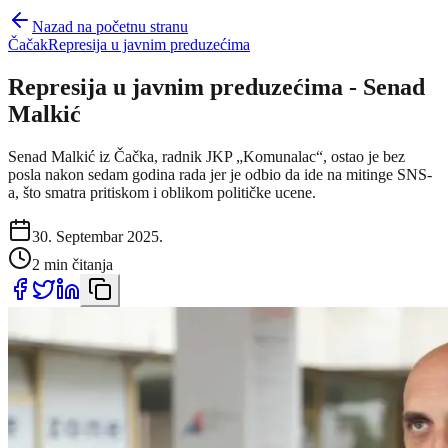
Nazad na početnu stranu
Čačak
Represija u javnim preduzećima
Represija u javnim preduzećima - Senad
Malkić
Senad Malkić iz Čačka, radnik JKP „Komunalac“, ostao je bez
posla nakon sedam godina rada jer je odbio da ide na mitinge SNS-
a, što smatra pritiskom i oblikom političke ucene.
30. Septembar 2025.
2 min čitanja