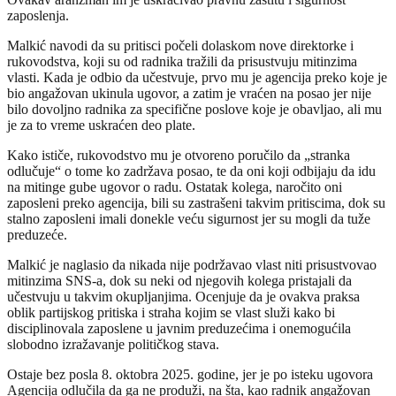
zaposlenja.
Malkić navodi da su pritisci počeli dolaskom nove direktorke i
rukovodstva, koji su od radnika tražili da prisustvuju mitinzima
vlasti. Kada je odbio da učestvuje, prvo mu je agencija preko koje je
bio angažovan ukinula ugovor, a zatim je vraćen na posao jer nije
bilo dovoljno radnika za specifične poslove koje je obavljao, ali mu
je za to vreme uskraćen deo plate.
Kako ističe, rukovodstvo mu je otvoreno poručilo da „stranka
odlučuje“ o tome ko zadržava posao, te da oni koji odbijaju da idu
na mitinge gube ugovor o radu. Ostatak kolega, naročito oni
zaposleni preko agencija, bili su zastrašeni takvim pritiscima, dok su
stalno zaposleni imali donekle veću sigurnost jer su mogli da tuže
preduzeće.
Malkić je naglasio da nikada nije podržavao vlast niti prisustvovao
mitinzima SNS-a, dok su neki od njegovih kolega pristajali da
učestvuju u takvim okupljanjima. Ocenjuje da je ovakva praksa
oblik partijskog pritiska i straha kojim se vlast služi kako bi
disciplinovala zaposlene u javnim preduzećima i onemogućila
slobodno izražavanje političkog stava.
Ostaje bez posla 8. oktobra 2025. godine, jer je po isteku ugovora
Agencija odlučila da ga ne produži, na šta, kao radnik angažovan