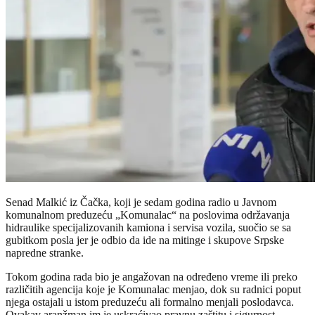
Senad Malkić iz Čačka, koji je sedam godina radio u Javnom
komunalnom preduzeću „Komunalac“ na poslovima održavanja
hidraulike specijalizovanih kamiona i servisa vozila, suočio se sa
gubitkom posla jer je odbio da ide na mitinge i skupove Srpske
napredne stranke.
Tokom godina rada bio je angažovan na određeno vreme ili preko
različitih agencija koje je Komunalac menjao, dok su radnici poput
njega ostajali u istom preduzeću ali formalno menjali poslodavca.
Ovakav aranžman im je uskraćivao pravnu zaštitu i sigurnost