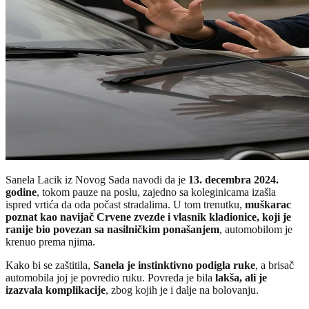
Sanela Lacik iz Novog Sada navodi da je
13. decembra 2024.
godine
, tokom pauze na poslu, zajedno sa koleginicama izašla
ispred vrtića da oda počast stradalima. U tom trenutku,
muškarac
poznat kao navijač Crvene zvezde i vlasnik kladionice, koji je
ranije bio povezan sa nasilničkim ponašanjem
, automobilom je
krenuo prema njima.
Kako bi se zaštitila,
Sanela je instinktivno podigla ruke
, a brisač
automobila joj je povredio ruku. Povreda je bila
lakša, ali je
izazvala komplikacije
, zbog kojih je i dalje na bolovanju.