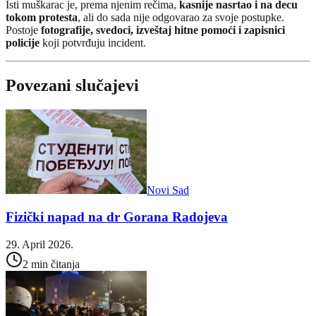
Isti muškarac je, prema njenim rečima,
kasnije nasrtao i na decu
tokom protesta
, ali do sada nije odgovarao za svoje postupke.
Postoje
fotografije, svedoci, izveštaj hitne pomoći i zapisnici
policije
koji potvrđuju incident.
Povezani slučajevi
Novi Sad
Fizički napad na dr Gorana Radojeva
29. April 2026.
2 min čitanja