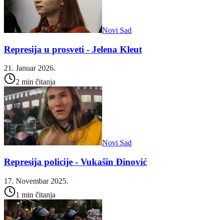
Novi Sad
Represija u prosveti - Jelena Kleut
21. Januar 2026.
2 min čitanja
Novi Sad
Represija policije - Vukašin Đinović
17. Novembar 2025.
1 min čitanja