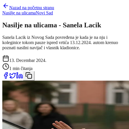
Nazad na početnu stranu
Nasilje na ulicama
Novi Sad
Nasilje na ulicama - Sanela Lacik
Sanela Lacik iz Novog Sada povređena je kada je na nju i
koleginice tokom pauze ispred vrtića 13.12.2024. autom krenuo
poznati nasilni navijač i vlasnik kladionice.
13. Decembar 2024.
1 min čitanja