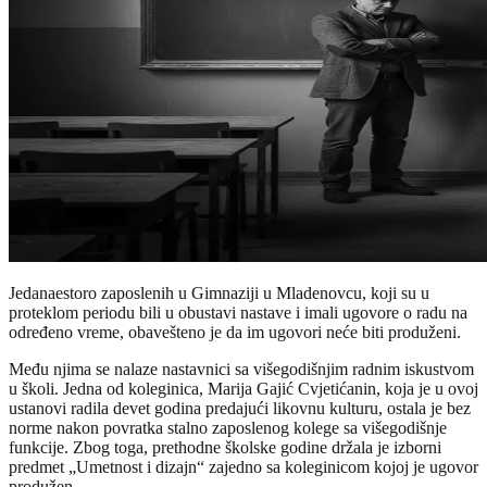
Jedanaestoro zaposlenih u Gimnaziji u Mladenovcu, koji su u
proteklom periodu bili u obustavi nastave i imali ugovore o radu na
određeno vreme, obavešteno je da im ugovori neće biti produženi.
Među njima se nalaze nastavnici sa višegodišnjim radnim iskustvom
u školi. Jedna od koleginica, Marija Gajić Cvjetićanin, koja je u ovoj
ustanovi radila devet godina predajući likovnu kulturu, ostala je bez
norme nakon povratka stalno zaposlenog kolege sa višegodišnje
funkcije. Zbog toga, prethodne školske godine držala je izborni
predmet „Umetnost i dizajn“ zajedno sa koleginicom kojoj je ugovor
produžen.