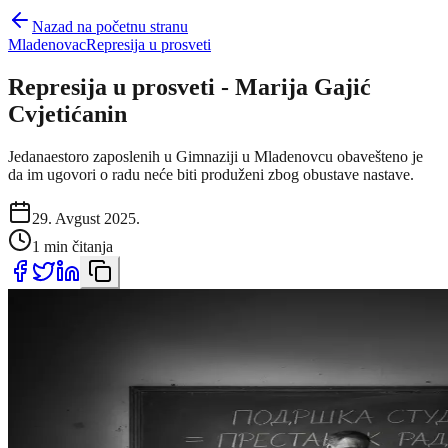
Nazad na početnu stranu
Mladenovac
Represija u prosveti
Represija u prosveti - Marija Gajić
Cvjetićanin
Jedanaestoro zaposlenih u Gimnaziji u Mladenovcu obavešteno je
da im ugovori o radu neće biti produženi zbog obustave nastave.
29. Avgust 2025.
1 min čitanja