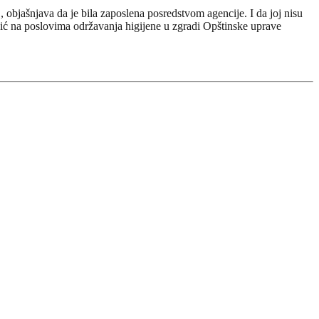
 objašnjava da je bila zaposlena posredstvom agencije. I da joj nisu
jević na poslovima održavanja higijene u zgradi Opštinske uprave