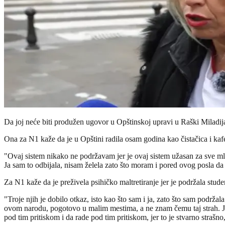
Da joj neće biti produžen ugovor u Opštinskoj upravi u Raški Miladija 
Ona za N1 kaže da je u Opštini radila osam godina kao čistačica i kafe 
"Ovaj sistem nikako ne podržavam jer je ovaj sistem užasan za sve mlad
Ja sam to odbijala, nisam želela zato što moram i pored ovog posla da
Za N1 kaže da je preživela psihičko maltretiranje jer je podržala studen
"Troje njih je dobilo otkaz, isto kao što sam i ja, zato što sam podržal
ovom narodu, pogotovo u malim mestima, a ne znam čemu taj strah. Ja se
pod tim pritiskom i da rade pod tim pritiskom, jer to je stvarno strašno