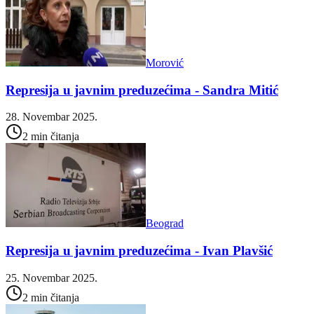
Morović
Represija u javnim preduzećima - Sandra Mitić
28. Novembar 2025.
2 min čitanja
Beograd
Represija u javnim preduzećima - Ivan Plavšić
25. Novembar 2025.
2 min čitanja