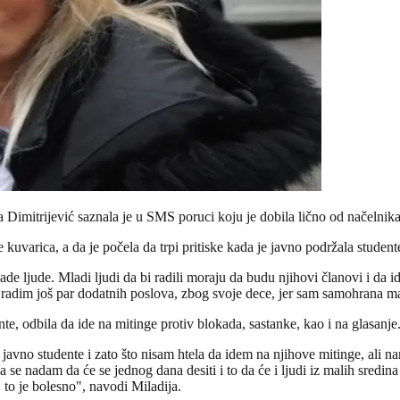
Dimitrijević saznala je u SMS poruci koju je dobila lično od načelnika 
kuvarica, a da je počela da trpi pritiske kada je javno podržala student
e ljude. Mladi ljudi da bi radili moraju da budu njihovi članovi i da i
 radim još par dodatnih poslova, zbog svoje dece, jer sam samohrana maj
te, odbila da ide na mitinge protiv blokada, sastanke, kao i na glasanje.
a javno studente i zato što nisam htela da idem na njihove mitinge, ali na
 nadam da će se jednog dana desiti i to da će i ljudi iz malih sredina 
, to je bolesno", navodi Miladija.