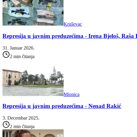
Kruševac
Represija u javnim preduzećima - Irena Bjeloš, Raša
31. Januar 2026.
2 min čitanja
Mionica
Represija u javnim preduzećima - Nenad Rakić
3. Decembar 2025.
2 min čitanja