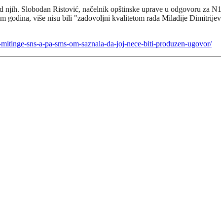
od njih. Slobodan Ristović, načelnik opštinske uprave u odgovoru za N1,
osam godina, više nisu bili "zadovoljni kvalitetom rada Miladije Dimitri
a-mitinge-sns-a-pa-sms-om-saznala-da-joj-nece-biti-produzen-ugovor/