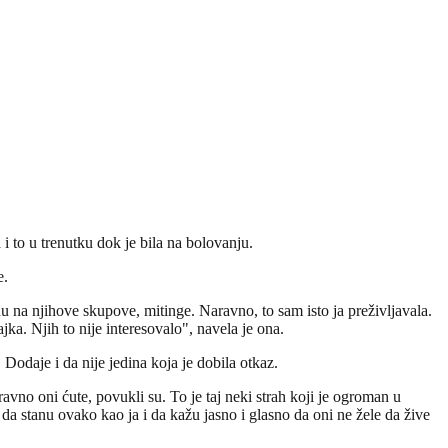
i to u trenutku dok je bila na bolovanju.
e.
du na njihove skupove, mitinge. Naravno, to sam isto ja preživljavala.
ka. Njih to nije interesovalo", navela je ona.
 Dodaje i da nije jedina koja je dobila otkaz.
ravno oni ćute, povukli su. To je taj neki strah koji je ogroman u
da stanu ovako kao ja i da kažu jasno i glasno da oni ne žele da žive