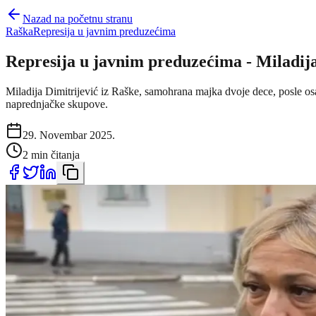
Nazad na početnu stranu
Raška
Represija u javnim preduzećima
Represija u javnim preduzećima - Miladija
Miladija Dimitrijević iz Raške, samohrana majka dvoje dece, posle osam
naprednjačke skupove.
29. Novembar 2025.
2 min čitanja