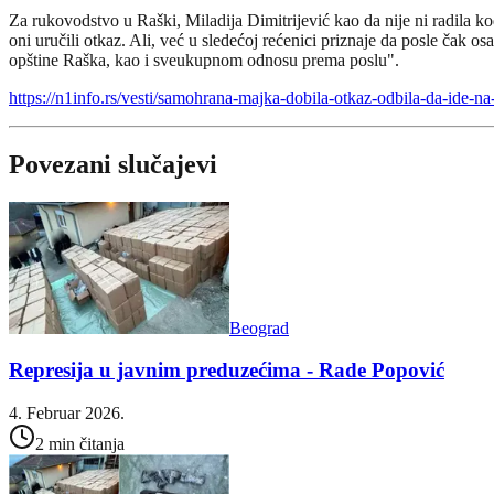
Za rukovodstvo u Raški, Miladija Dimitrijević kao da nije ni radila k
oni uručili otkaz. Ali, već u sledećoj rećenici priznaje da posle čak 
opštine Raška, kao i sveukupnom odnosu prema poslu".
https://n1info.rs/vesti/samohrana-majka-dobila-otkaz-odbila-da-ide-n
Povezani slučajevi
Beograd
Represija u javnim preduzećima - Rade Popović
4. Februar 2026.
2 min čitanja