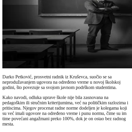
Darko Petković, prosvetni radnik iz Kruševca, suočio se sa
neprodužavanjem ugovora na određeno vreme u novoj školskoj
godini, što povezuje sa svojom javnom podrškom studentima.
Kako navodi, odluka uprave škole nije bila zasnovana na
pedagoškim ili stručnim kriterijumima, već na političkim razlozima i
pritiscima. Njegov procenat radne norme dodeljen je kolegama koji
su već imali ugovore na određeno vreme i punu normu, čime su im
time povećani angažmani preko 100%, dok je on ostao bez radnog
mesta.