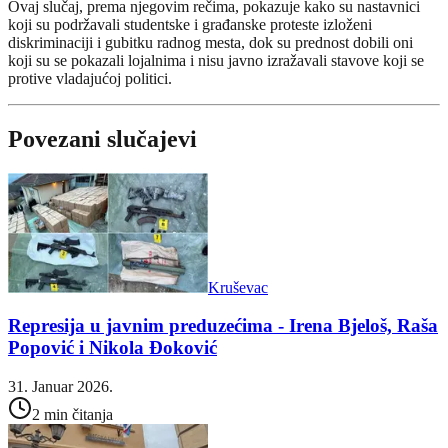
Ovaj slučaj, prema njegovim rečima, pokazuje kako su nastavnici
koji su podržavali studentske i građanske proteste izloženi
diskriminaciji i gubitku radnog mesta, dok su prednost dobili oni
koji su se pokazali lojalnima i nisu javno izražavali stavove koji se
protive vladajućoj politici.
Povezani slučajevi
Kruševac
Represija u javnim preduzećima - Irena Bjeloš, Raša
Popović i Nikola Đoković
31. Januar 2026.
2 min čitanja