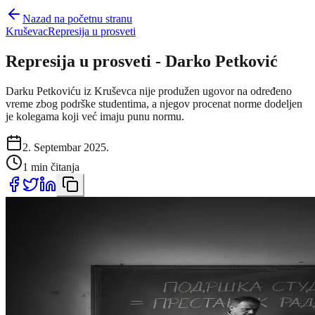
Nazad na početnu stranu
Kruševac
Represija u prosveti
Represija u prosveti - Darko Petković
Darku Petkoviću iz Kruševca nije produžen ugovor na određeno
vreme zbog podrške studentima, a njegov procenat norme dodeljen
je kolegama koji već imaju punu normu.
2. Septembar 2025.
1 min čitanja