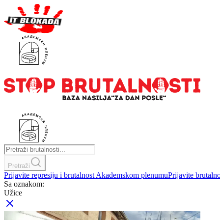
Pretraži
Prijavite represiju i brutalnost Akademskom plenumu
Prijavite brutaln
Sa oznakom:
Užice