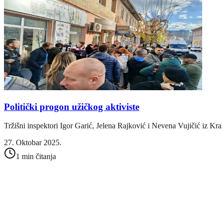
Politički progon užičkog aktiviste
Tržišni inspektori Igor Garić, Jelena Rajković i Nevena Vujičić iz Kr
27. Oktobar 2025.
1 min čitanja