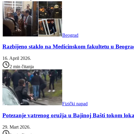
Beograd
Razbijeno staklo na Medicinskom fakultetu u Beogr
16. April 2026.
2 min čitanja
Fizički napad
Potezanje vatrenog oružja u Bajinoj Bašti tokom loka
29. Mart 2026.