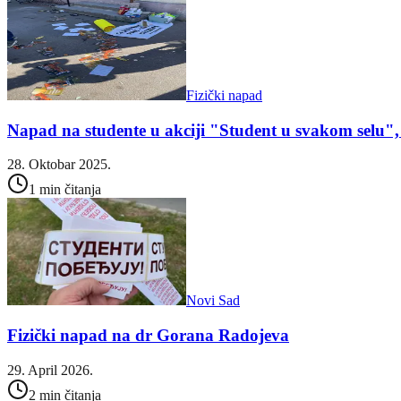
Fizički napad
Napad na studente u akciji "Student u svakom selu",
28. Oktobar 2025.
1 min čitanja
Novi Sad
Fizički napad na dr Gorana Radojeva
29. April 2026.
2 min čitanja