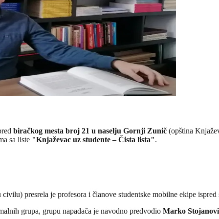
spred
biračkog mesta broj 21 u naselju Gornji Zunič
(opština Knjažev
a sa liste
"Knjaževac uz studente – Čista lista"
.
 civilu) presrela je profesora i članove studentske mobilne ekipe ispred 
rmalnih grupa, grupu napadača je navodno predvodio
Marko Stojanovi