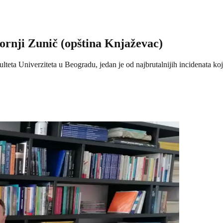
ornji Zunič (opština Knjaževac)
ta Univerziteta u Beogradu, jedan je od najbrutalnijih incidenata koji 