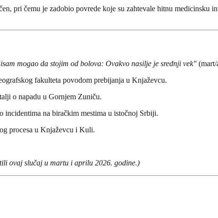
učen, pri čemu je zadobio povrede koje su zahtevale hitnu medicinsku in
isam mogao da stojim od bolova: Ovakvo nasilje je srednji vek"
(mart/
 Geografskog fakulteta povodom prebijanja u Knjaževcu.
etalji o napadu u Gornjem Zuniču.
 o incidentima na biračkim mestima u istočnoj Srbiji.
og procesa u Knjaževcu i Kuli.
li ovaj slučaj u martu i aprilu 2026. godine.)