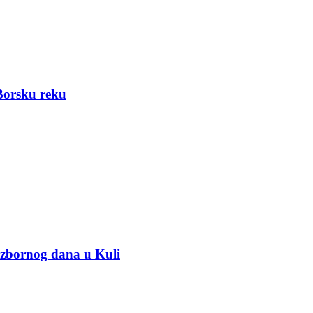
Borsku reku
 izbornog dana u Kuli