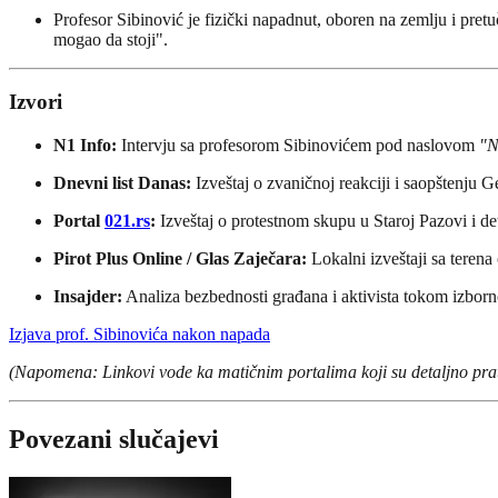
Profesor Sibinović je fizički napadnut, oboren na zemlju i pret
mogao da stoji".
Izvori
N1 Info:
Intervju sa profesorom Sibinovićem pod naslovom
"N
Dnevni list Danas:
Izveštaj o zvaničnoj reakciji i saopštenju
Portal
021.rs
:
Izveštaj o protestnom skupu u Staroj Pazovi i d
Pirot Plus Online / Glas Zaječara:
Lokalni izveštaji sa terena
Insajder:
Analiza bezbednosti građana i aktivista tokom izborn
Izjava prof. Sibinovića nakon napada
(Napomena: Linkovi vode ka matičnim portalima koji su detaljno prati
Povezani slučajevi