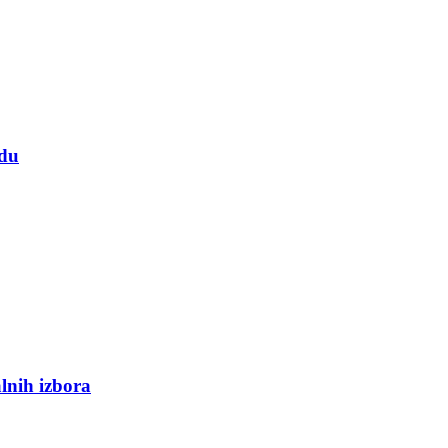
adu
lnih izbora