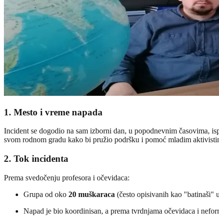
1. Mesto i vreme napada
Incident se dogodio na sam izborni dan, u popodnevnim časovima, i
svom rodnom gradu kako bi pružio podršku i pomoć mladim aktivistim
2. Tok incidenta
Prema svedočenju profesora i očevidaca:
Grupa od oko
20 muškaraca
(često opisivanih kao "batinaši" u
Napad je bio koordinisan, a prema tvrdnjama očevidaca i nefo