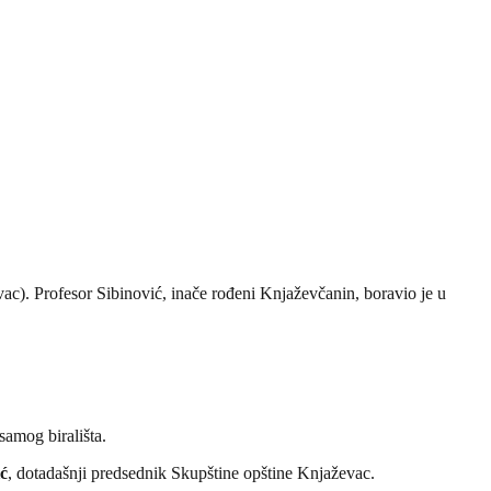
ac). Profesor Sibinović, inače rođeni Knjaževčanin, boravio je u
samog birališta.
ć
, dotadašnji predsednik Skupštine opštine Knjaževac.