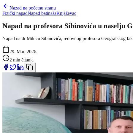
Nazad na početnu stranu
Fizički napad
Napad batinaša
Knjaževac
Napad na profesora Sibinovića u naselju G
Napad na dr Mikicu Sibinovića, redovnog profesora Geografskog fakulte
29. Mart 2026.
2 min čitanja