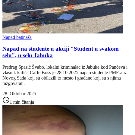
Napad batinaša
Napad na studente u akciji "Student u svakom
selu", u selu Jabuka
Predrag Spasić Švabo, lokalni kriminalac iz Jabuke kod Pančeva i
vlasnik kafića Caffe Boss je 28.10.2025 napao studente PMF-a iz
Novog Sada koji su obilazili to mesto i građane koji su s njima
razgovarali.
28. Oktobar 2025.
1 min čitanja