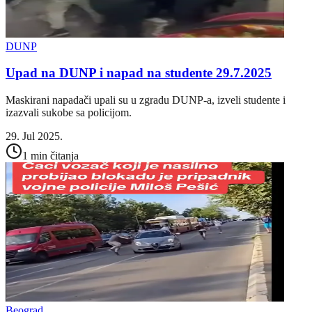
DUNP
Upad na DUNP i napad na studente 29.7.2025
Maskirani napadači upali su u zgradu DUNP-a, izveli studente i
izazvali sukobe sa policijom.
29. Jul 2025.
1 min čitanja
Beograd