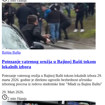
2 min čitanja
Bajina Bašta
Potezanje vatrenog oružja u Bajinoj Bašti tokom
lokalnih izbora
Potezanje vatrenog oružja u Bajinoj Bašti tokom lokalnih izbora 29.
marta 2026. godine je direktno ugrozilo bezbednost učesnika
izbornog procesa iz redova studentske liste "Mladi za Bajinu Baštu"
29. Mart 2026.
2 min čitanja