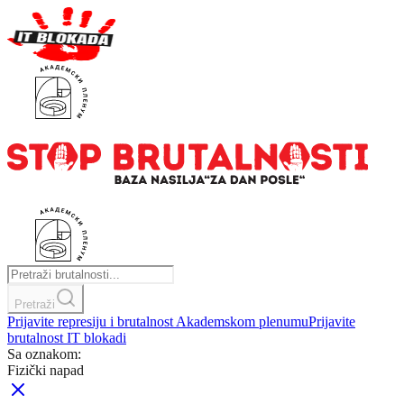
Pretraži
Prijavite represiju i brutalnost Akademskom plenumu
Prijavite
brutalnost IT blokadi
Sa oznakom:
Fizički napad