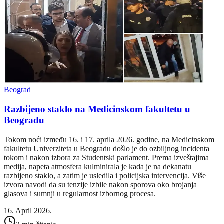
Beograd
Razbijeno staklo na Medicinskom fakultetu u
Beogradu
Tokom noći između 16. i 17. aprila 2026. godine, na Medicinskom
fakultetu Univerziteta u Beogradu došlo je do ozbiljnog incidenta
tokom i nakon izbora za Studentski parlament. Prema izveštajima
medija, napeta atmosfera kulminirala je kada je na dekanatu
razbijeno staklo, a zatim je usledila i policijska intervencija. Više
izvora navodi da su tenzije izbile nakon sporova oko brojanja
glasova i sumnji u regularnost izbornog procesa.
16. April 2026.