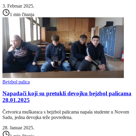
3. Februar 2025.
1 min čitanja
Bejzbol palica
Napadači koji su pretukli devojku bejzbol palicama
28.01.2025
Četvorica muškaraca s bejzbol palicama napala studente u Novom
Sadu, jedna devojka teže povređena.
28. Januar 2025.