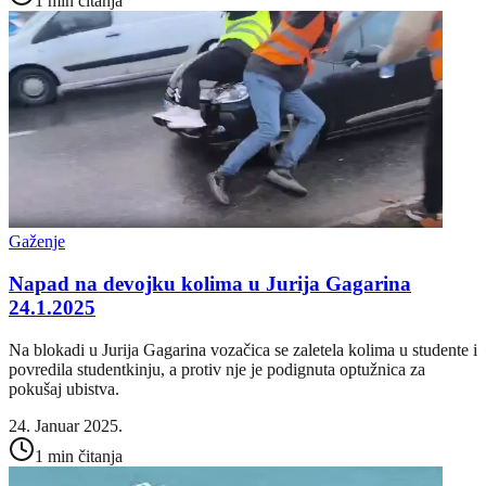
1 min čitanja
Gaženje
Napad na devojku kolima u Jurija Gagarina
24.1.2025
Na blokadi u Jurija Gagarina vozačica se zaletela kolima u studente i
povredila studentkinju, a protiv nje je podignuta optužnica za
pokušaj ubistva.
24. Januar 2025.
1 min čitanja