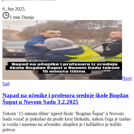
6. Jun 2025.
1 min čitanja
Novi
Sad
Napad na učenike i profesora srednje škole Bogdan
Šuput u Novom Sadu 3.2.2025
Tokom ‘15 minuta tišine’ ispred škole ‘Bogdan Šuput’ u Novom
Sadu vozač je pokušao da prođe kroz blokadu, nakon čega je izašao
iz vozila i nasrnuo na učesnike; uhapšen je i tužilaštvo je tražilo
pritvor.