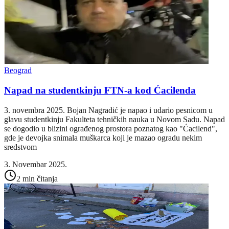
Beograd
Napad na studentkinju FTN-a kod Ćacilenda
3. novembra 2025. Bojan Nagradić je napao i udario pesnicom u
glavu studentkinju Fakulteta tehničkih nauka u Novom Sadu. Napad
se dogodio u blizini ograđenog prostora poznatog kao "Ćacilend",
gde je devojka snimala muškarca koji je mazao ogradu nekim
sredstvom
3. Novembar 2025.
2 min čitanja