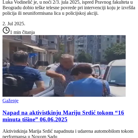
Luka Vodinelić je, u noći 2/3. jula 2025, ispred Pravnog fakulteta u
Beogradu dobio teške telesne povrede pri intervenciji koju je izvršila
policija ili neuniformisana lica u policijskoj akciji.
2. Jul 2025.
1 min čitanja
Gaženje
Napad na aktivistkinju Mariju Srdić tokom “16
minuta tišine” 06.06.2025
Aktivistkinja Marija Srdić napadnuta i udarena automobilom tokom
performansa u Novom Sadu