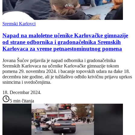
Sremski Karlovci
Napad na maloletne učenike Karlovačke gimnazije
od strane odbornika i gradonačelnika Sremskih
Karlovaca za vreme petnaestominutnog pomena
Jovana Šućov prijavila je napad odbornika i gradonačelnika
Sremskih Karlovaca na učenike Karlovačke gimnazije tokom
pomena 29. novembra 2024. i bacanje topovskih udara na đake 18.
decembra iste godine, ali je tužilaštvo odbilo krivičnu prijavu uprkos
snimcima i svedočenjima.
18. Decembar 2024.
5 min čitanja