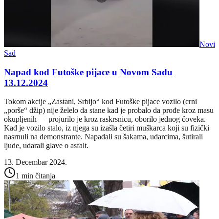
Novi
Sad
Napad kod Futoške pijace u Novom Sadu
13.12.2024
Tokom akcije „Zastani, Srbijo“ kod Futoške pijace vozilo (crni
„porše“ džip) nije želelo da stane kad je probalo da prođe kroz masu
okupljenih — projurilo je kroz raskrsnicu, oborilo jednog čoveka.
Kad je vozilo stalo, iz njega su izašla četiri muškarca koji su fizički
nasrnuli na demonstrante. Napadali su šakama, udarcima, šutirali
ljude, udarali glave o asfalt.
13. Decembar 2024.
1 min čitanja