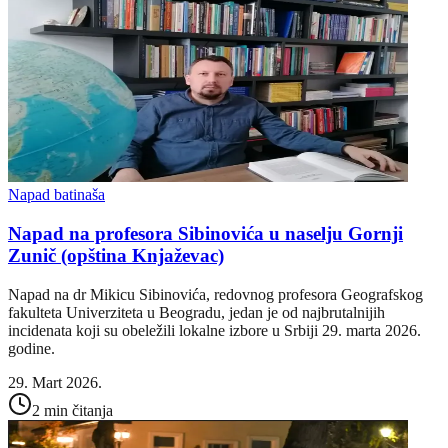
Napad batinaša
Napad na profesora Sibinovića u naselju Gornji
Zunič (opština Knjaževac)
Napad na dr Mikicu Sibinovića, redovnog profesora Geografskog
fakulteta Univerziteta u Beogradu, jedan je od najbrutalnijih
incidenata koji su obeležili lokalne izbore u Srbiji 29. marta 2026.
godine.
29. Mart 2026.
2 min čitanja