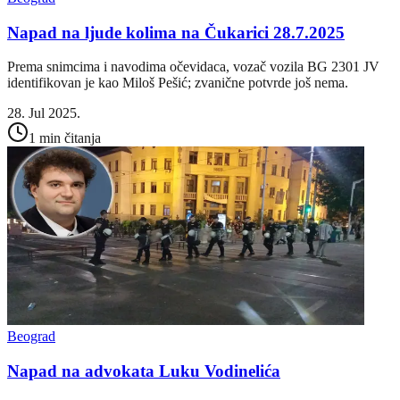
Napad na ljude kolima na Čukarici 28.7.2025
Prema snimcima i navodima očevidaca, vozač vozila BG 2301 JV
identifikovan je kao Miloš Pešić; zvanične potvrde još nema.
28. Jul 2025.
1 min čitanja
Beograd
Napad na advokata Luku Vodinelića