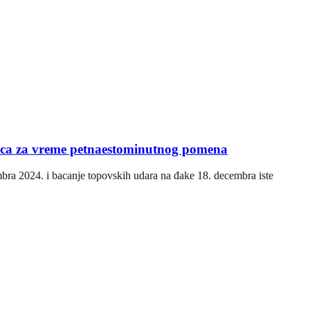
vaca za vreme petnaestominutnog pomena
ra 2024. i bacanje topovskih udara na đake 18. decembra iste