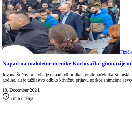
Fizičk
Napad na maloletne učenike Karlovačke gimnazije o
Jovana Šućov prijavila je napad odbornika i gradonačelnika Sremski
godine, ali je tužilaštvo odbilo krivičnu prijavu uprkos snimcima i sv
18. Decembar 2024.
5 min čitanja