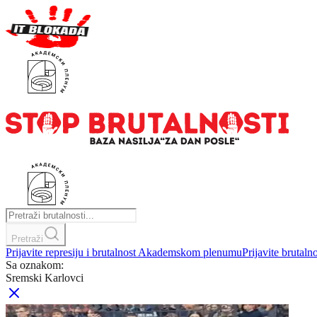
Pretraži
Prijavite represiju i brutalnost Akademskom plenumu
Prijavite brutaln
Sa oznakom:
Sremski Karlovci