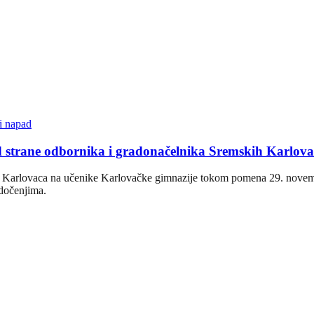
i napad
d strane odbornika i gradonačelnika Sremskih Karlo
h Karlovaca na učenike Karlovačke gimnazije tokom pomena 29. novemb
edočenjima.