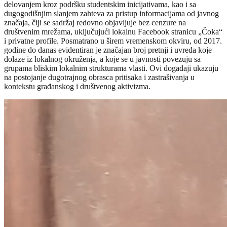
delovanjem kroz podršku studentskim inicijativama, kao i sa
dugogodišnjim slanjem zahteva za pristup informacijama od javnog
značaja, čiji se sadržaj redovno objavljuje bez cenzure na
društvenim mrežama, uključujući lokalnu Facebook stranicu „Čoka“
i privatne profile. Posmatrano u širem vremenskom okviru, od 2017.
godine do danas evidentiran je značajan broj pretnji i uvreda koje
dolaze iz lokalnog okruženja, a koje se u javnosti povezuju sa
grupama bliskim lokalnim strukturama vlasti. Ovi događaji ukazuju
na postojanje dugotrajnog obrasca pritisaka i zastrašivanja u
kontekstu građanskog i društvenog aktivizma.