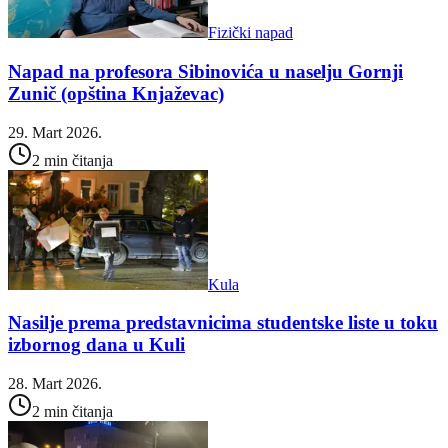
Fizički napad
Napad na profesora Sibinovića u naselju Gornji
Zunič (opština Knjaževac)
29. Mart 2026.
2 min čitanja
Kula
Nasilje prema predstavnicima studentske liste u toku
izbornog dana u Kuli
28. Mart 2026.
2 min čitanja