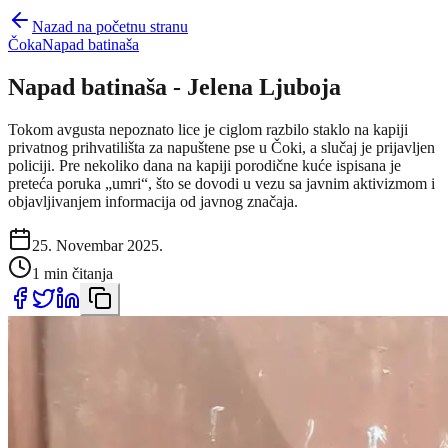
Nazad na početnu stranu
Čoka
Napad batinaša
Napad batinaša - Jelena Ljuboja
Tokom avgusta nepoznato lice je ciglom razbilo staklo na kapiji
privatnog prihvatilišta za napuštene pse u Čoki, a slučaj je prijavljen
policiji. Pre nekoliko dana na kapiji porodične kuće ispisana je
preteća poruka „umri“, što se dovodi u vezu sa javnim aktivizmom i
objavljivanjem informacija od javnog značaja.
25. Novembar 2025.
1 min čitanja