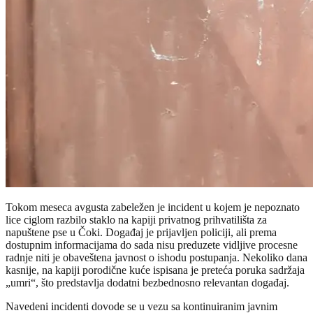
Tokom meseca avgusta zabeležen je incident u kojem je nepoznato
lice ciglom razbilo staklo na kapiji privatnog prihvatilišta za
napuštene pse u Čoki. Događaj je prijavljen policiji, ali prema
dostupnim informacijama do sada nisu preduzete vidljive procesne
radnje niti je obaveštena javnost o ishodu postupanja. Nekoliko dana
kasnije, na kapiji porodične kuće ispisana je preteća poruka sadržaja
„umri“, što predstavlja dodatni bezbednosno relevantan događaj.
Navedeni incidenti dovode se u vezu sa kontinuiranim javnim