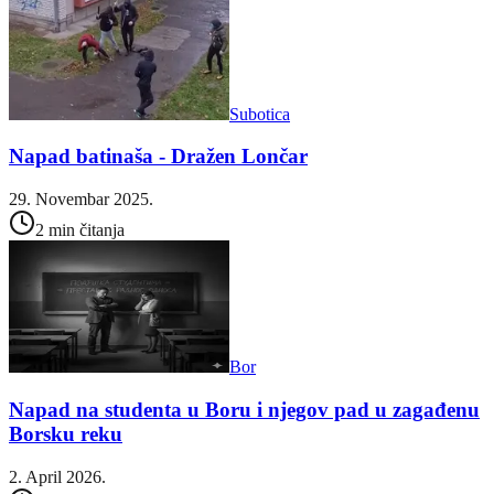
Subotica
Napad batinaša - Dražen Lončar
29. Novembar 2025.
2 min čitanja
Bor
Napad na studenta u Boru i njegov pad u zagađenu
Borsku reku
2. April 2026.