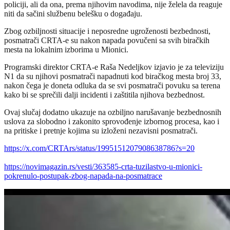
policiji, ali da ona, prema njihovim navodima, nije želela da reaguje
niti da sačini službenu belešku o događaju.
Zbog ozbiljnosti situacije i neposredne ugroženosti bezbednosti,
posmatrači CRTA-e su nakon napada povučeni sa svih biračkih
mesta na lokalnim izborima u Mionici.
Programski direktor CRTA-e Raša Nedeljkov izjavio je za televiziju
N1 da su njihovi posmatrači napadnuti kod biračkog mesta broj 33,
nakon čega je doneta odluka da se svi posmatrači povuku sa terena
kako bi se sprečili dalji incidenti i zaštitila njihova bezbednost.
Ovaj slučaj dodatno ukazuje na ozbiljno narušavanje bezbednosnih
uslova za slobodno i zakonito sprovođenje izbornog procesa, kao i
na pritiske i pretnje kojima su izloženi nezavisni posmatrači.
https://x.com/CRTArs/status/1995151207908638786?s=20
https://novimagazin.rs/vesti/363585-crta-tuzilastvo-u-mionici-
pokrenulo-postupak-zbog-napada-na-posmatrace