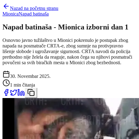
Nazad na početnu stranu
Mionica
Napad batinaša
Napad batinaša - Mionica izborni dan 1
Osnovno javno tužilaštvo u Mionici pokrenulo je postupak zbog
napada na posmatrače CRTA-e, zbog sumnje na protivpravno
lišenje slobode i ugrožavanje sigurnosti. CRTA navodi da policija
prethodno nije želela da reaguje, nakon čega su njihovi posmatrači
povučeni sa svih biračkih mesta u Mionici zbog bezbednosti.
30. Novembar 2025.
1 min čitanja