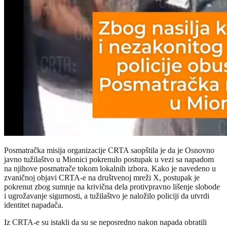
Posmatračka misija organizacije CRTA saopštila je da je Osnovno
javno tužilaštvo u Mionici pokrenulo postupak u vezi sa napadom
na njihove posmatrače tokom lokalnih izbora. Kako je navedeno u
zvaničnoj objavi CRTA-e na društvenoj mreži X, postupak je
pokrenut zbog sumnje na krivična dela protivpravno lišenje slobode
i ugrožavanje sigurnosti, a tužilaštvo je naložilo policiji da utvrdi
identitet napadača.
Iz CRTA-e su istakli da su se neposredno nakon napada obratili